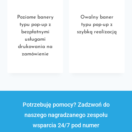
Poziome banery
Owalny baner
typu pop-up z
typu pop-up z
bezpłatnymi
szybką realizacją
usługami
drukowania na
zamówienie
Potrzebuję pomocy? Zadzwoń do
naszego nagradzanego zespołu
wsparcia 24/7 pod numer