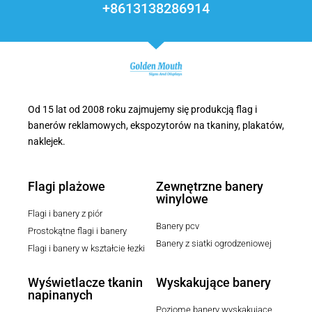
+8613138286914
Od 15 lat od 2008 roku zajmujemy się produkcją flag i
banerów reklamowych, ekspozytorów na tkaniny, plakatów,
naklejek.
Flagi plażowe
Zewnętrzne banery
winylowe
Flagi i banery z piór
Banery pcv
Prostokątne flagi i banery
Banery z siatki ogrodzeniowej
Flagi i banery w kształcie łezki
Wyświetlacze tkanin
Wyskakujące banery
napinanych
Poziome banery wyskakujące