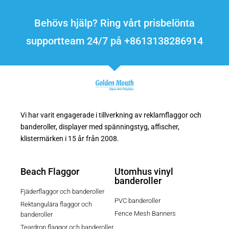
Behövs hjälp? Ring vårt prisbelönta
supportteam 24/7 på +8613138286914
Vi har varit engagerade i tillverkning av reklamflaggor och
banderoller, displayer med spänningstyg, affischer,
klistermärken i 15 år från 2008.
Beach Flaggor
Utomhus vinyl
banderoller
Fjäderflaggor och banderoller
PVC banderoller
Rektangulära flaggor och
Fence Mesh Banners
banderoller
Teardrop flaggor och banderoller