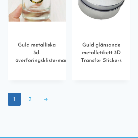
Guld metalliska
Guld glänsande
3d-
metalletikett 3D
överföringsklistermärken
Transfer Stickers
1
2
→