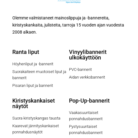
Olemme valmistaneet mainoslippuja ja -bannereita,
kiristyskankaita, julisteita, tarroja 15 vuoden ajan vuodesta
2008 alkaen.
Ranta liput
Vinyylibannerit
ulkokäyttöön
Höyhenliput ja -bannerit
PVC-bannerit
Suorakaiteen muotoiset liput ja
Aidan verkkobannerit
bannerit
Pisaran liput ja bannerit
Kiristyskankaiset
Pop-Up-bannerit
näytöt
Vaakasuuntaiset
Suora kiristyskangas tausta
ponnahdusbannerit
Kaarevat jännityskankaiset
Pystysuuntaiset
ponnahdusnäytöt
ponnahdusbannerit