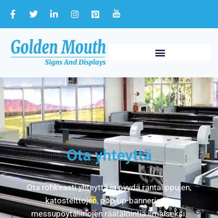
Ota yhteyttä
Ota rohkeasti yhteyttä ja pyydä rantalippujen,
katostelttojen, pop-up-bannerien ja
messupöytäliinojen räätälöintiä ilmaiseksi.