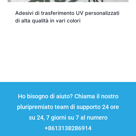
Adesivi di trasferimento UV personalizzati
di alta qualità in vari colori
Ho bisogno di aiuto? Chiama il nostro
pluripremiato team di supporto 24 ore
su 24, 7 giorni su 7 al numero
+8613138286914