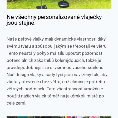
Ne všechny personalizované vlaječky
jsou stejné.
Naše péřové vlajky mají dynamické vlastnosti díky
svému tvaru a způsobu, jakým se třepotají ve větru.
Tento neustálý pohyb má sílu upoutat pozornost
potenciálních zákazníků kolemjdoucích, takže je
pravděpodobnější, že si všimnou vašeho sdělení.
Náš design vlajky a sady tyčí jsou navrženy tak, aby
zůstaly otevřené i bez větru, což eliminuje potřebu
větrných podmínek. Tato všestrannost umožňuje
použití našich vlajek téměř na jakémkoli místě po
celé zemi.