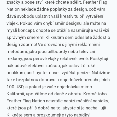
značky a poselství, které chcete sdělit. Feather Flag
Nation neklade žádné poplatky za design, což vám
dává svobodu uplatnit vaši kreativitu při vytváření
vlajek. Pokud vám chybí směr designu, ale máte na
mysli koncept, chopte se otěží a nasměrujte vaši vizi
správným směrem! Kliknutím sem odešlete žádost o
design zdarma! Ve srovnání s jinými reklamními
metodami, jako jsou billboardy nebo televizní
reklamy, jsou péřové vlajky relativně levné. Poskytují
nákladově efektivní způsob, jak oslovit široké
publikum, aniž byste museli vydělat peníze. Nabízíme
také bezplatnou dopravu u objednávek přesahujících
100 USD, a pokud je vaše objednávka mimo
Kalifornii, upouštíme od daně z obratu. Kromě toho
Feather Flag Nation neustále nabízí měsíční nabídky,
které jsou příliš dobré na to, abyste si je nechali ujít.
Klikněte sem a prozkoumejte tyto nabídky!