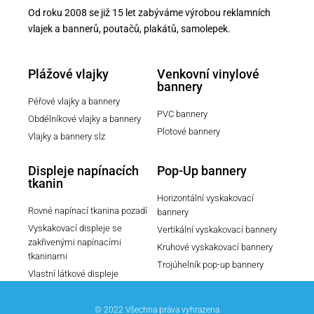
Od roku 2008 se již 15 let zabýváme výrobou reklamních
vlajek a bannerů, poutačů, plakátů, samolepek.
Plážové vlajky
Venkovní vinylové
bannery
Péřové vlajky a bannery
PVC bannery
Obdélníkové vlajky a bannery
Plotové bannery
Vlajky a bannery slz
Displeje napínacích
Pop-Up bannery
tkanin
Horizontální vyskakovací
Rovné napínací tkanina pozadí
bannery
Vyskakovací displeje se
Vertikální vyskakovací bannery
zakřivenými napínacími
Kruhové vyskakovací bannery
tkaninami
Trojúhelník pop-up bannery
Vlastní látkové displeje
© 2022 Všechna práva vyhrazena