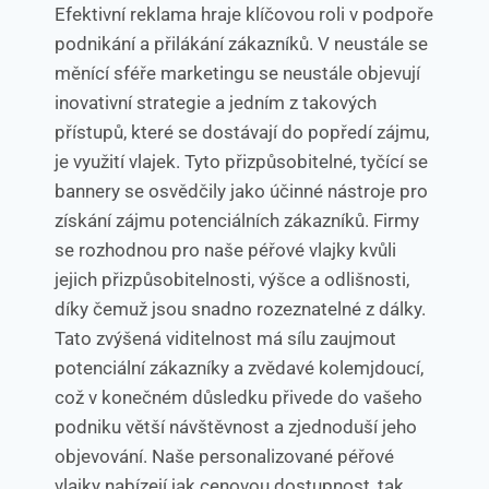
Efektivní reklama hraje klíčovou roli v podpoře
podnikání a přilákání zákazníků. V neustále se
měnící sféře marketingu se neustále objevují
inovativní strategie a jedním z takových
přístupů, které se dostávají do popředí zájmu,
je využití vlajek. Tyto přizpůsobitelné, tyčící se
bannery se osvědčily jako účinné nástroje pro
získání zájmu potenciálních zákazníků. Firmy
se rozhodnou pro naše péřové vlajky kvůli
jejich přizpůsobitelnosti, výšce a odlišnosti,
díky čemuž jsou snadno rozeznatelné z dálky.
Tato zvýšená viditelnost má sílu zaujmout
potenciální zákazníky a zvědavé kolemjdoucí,
což v konečném důsledku přivede do vašeho
podniku větší návštěvnost a zjednoduší jeho
objevování. Naše personalizované péřové
vlajky nabízejí jak cenovou dostupnost, tak