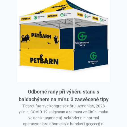
Odborné rady při výběru stanu s
baldachýnem na míru: 3 zasvěcené tipy
Ticaret fuarı ve kongre sektörü uzmanları, 2023
yılının, COVID-19 salgınının azalması ve Çin'in imalat
ve deniz taşımacılığı sektörlerinin normal
operasyonlara dönmesiyle hareketli geçeceğini