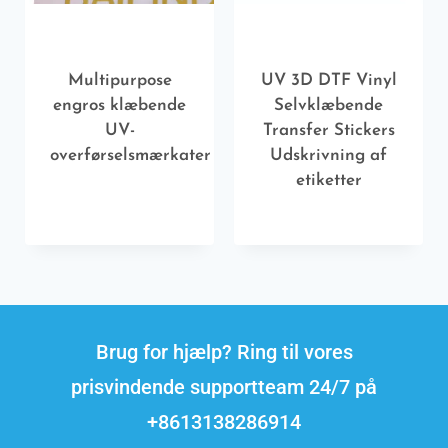
Multipurpose
UV 3D DTF Vinyl
engros klæbende
Selvklæbende
UV-
Transfer Stickers
overførselsmærkater
Udskrivning af
etiketter
Brug for hjælp? Ring til vores
prisvindende supportteam 24/7 på
+8613138286914