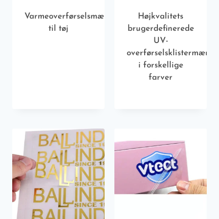
Varmeoverførselsmærkater
Højkvalitets
til tøj
brugerdefinerede
UV-
overførselsklistermærke
i forskellige
farver