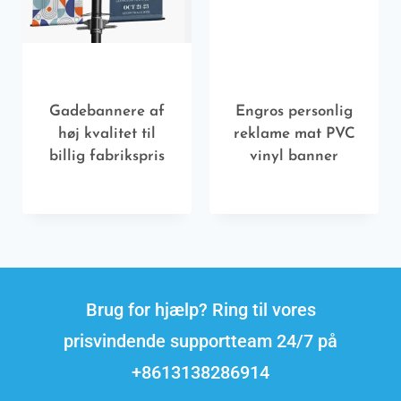
Gadebannere af
Engros personlig
høj kvalitet til
reklame mat PVC
billig fabrikspris
vinyl banner
Brug for hjælp? Ring til vores
prisvindende supportteam 24/7 på
+8613138286914