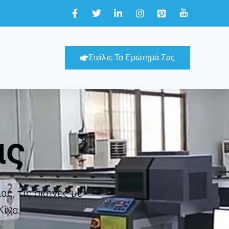
Στείλτε Το Ερώτημά Σας
άς
ας, τις σκηνές με
ίνα.