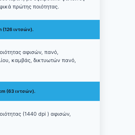
φικά πρώτης ποιότητας.
m (126 ιντσών).
ιότητας αφισών, πανό,
ίου, καμβάς, δικτυωτών πανό,
cm (63 ιντσών).
ιότητας (1440 dpi ) αφισών,