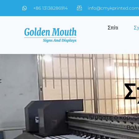
+86 13138286914
info@cmykprinted.com
Σπίτι
Σχ
Σ
Είμαστε ο κορυφα
θόλ