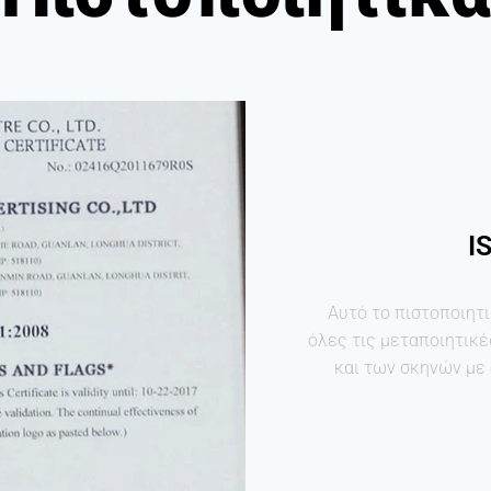
I
Αυτό το πιστοποιητι
όλες τις μεταποιητικ
και των σκηνών με