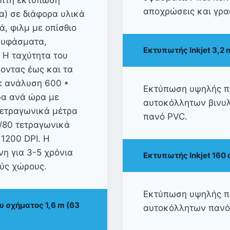
οπτη εκτύπωση
αποχρώσεις και γρα
α) σε διάφορα υλικά
, φιλμ με οπίσθιο
ι υφάσματα,
Εκτυπωτής Inkjet 3,2 
 Η ταχύτητα του
οντας έως και τα
ε ανάλυση 600 *
Εκτύπωση υψηλής πο
ρα ανά ώρα με
αυτοκόλλητων βινυλ
τετραγωνικά μέτρα
πανό PVC.
5/80 τετραγωνικά
1200 DPI. Η
νη για 3-5 χρόνια
Εκτυπωτής Inkjet 160 
ούς χώρους.
Εκτύπωση υψηλής πο
 σχήματος 1,6 m (63
αυτοκόλλητων πανό