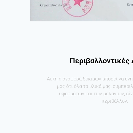
Περιβαλλοντικές 
Αυτή η αναφορά δοκιμών μπορεί να εν
μας ότι όλα τα υλικά μας, συμπερ
υφασμάτων και των μελανιών, είν
περιβάλλον.