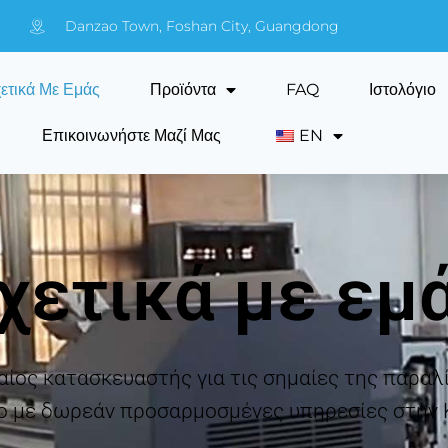
Danzao Town, Foshan City, Guangdong
ετικά Με Εμάς
Προϊόντα
FAQ
Ιστολόγιο
Επικοινωνήστε Μαζί Μας
EN
χετικά με εμ
ίος κατασκευαστής για τις σημαίες της παραλί
ο με δωρεάν προσαρμοσμένες υπηρεσίες στην Κ