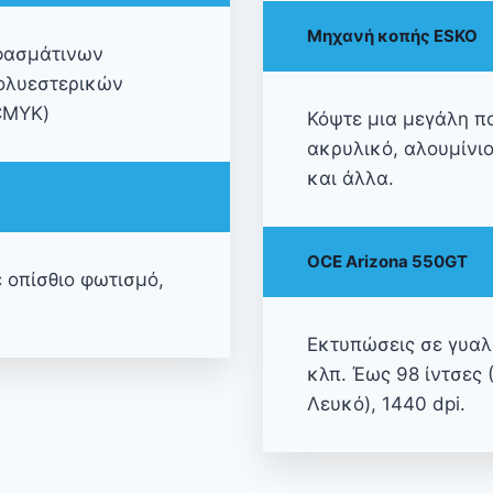
Μηχανή κοπής ESKO
υφασμάτινων
ολυεστερικών
CMYK)
Κόψτε μια μεγάλη πο
ακρυλικό, αλουμίνιο
και άλλα.
OCE Arizona 550GT
 οπίσθιο φωτισμό,
Εκτυπώσεις σε γυαλί
κλπ. Έως 98 ίντσες
Λευκό), 1440 dpi.