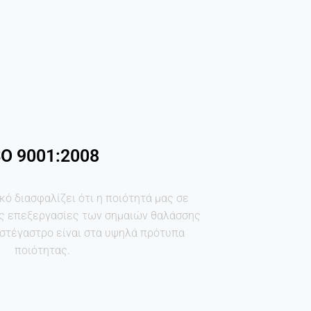
SO 9001:2008
κό διασφαλίζει ότι η ποιότητά μας σε
ές επεξεργασίες των σημαιών θαλάσσης
 στέγαστρο είναι στα υψηλά πρότυπα
ποιότητας.