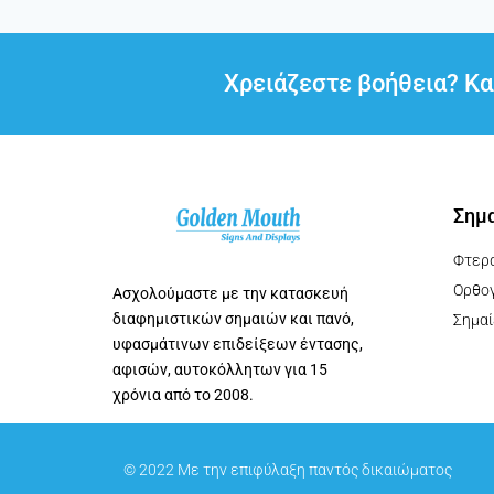
Χρειάζεστε βοήθεια? Κ
Σημα
Φτερά
Ορθογ
Ασχολούμαστε με την κατασκευή
διαφημιστικών σημαιών και πανό,
Σημαί
υφασμάτινων επιδείξεων έντασης,
αφισών, αυτοκόλλητων για 15
χρόνια από το 2008.
© 2022 Με την επιφύλαξη παντός δικαιώματος