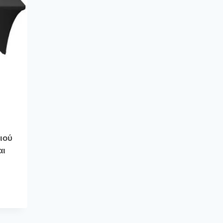
ιού
αι