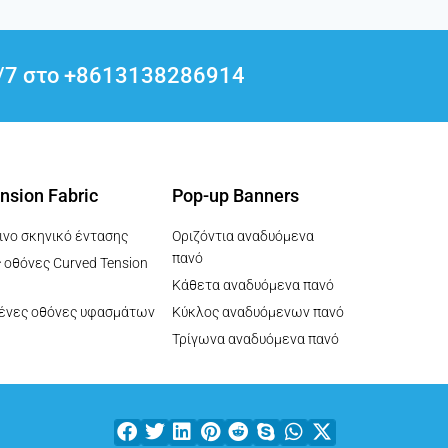
4/7 στο +8613138286914
nsion Fabric
Pop-up Banners
ινο σκηνικό έντασης
Οριζόντια αναδυόμενα
πανό
 οθόνες Curved Tension
Κάθετα αναδυόμενα πανό
ένες οθόνες υφασμάτων
Κύκλος αναδυόμενων πανό
Τρίγωνα αναδυόμενα πανό