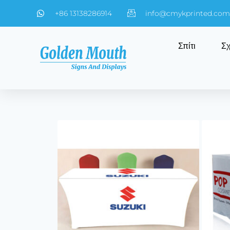
+86 13138286914
info@cmykprinted.com
Σπίτι
Σχ