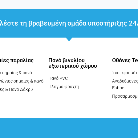
αλέστε τη βραβευμένη ομάδα υποστήριξης 2
ίες παραλίας
Πανό βινυλίου
Οθόνες Te
εξωτερικού χώρου
 σημαίες & πανό
Ίσιο υφασμάτ
Πανό PVC
ώνιες σημαίες & πανό
Αναδυόμενες
Πλέγμα φράχτη
Fabric
ες & Πανό Δάκρυ
Προσαρμοσμ