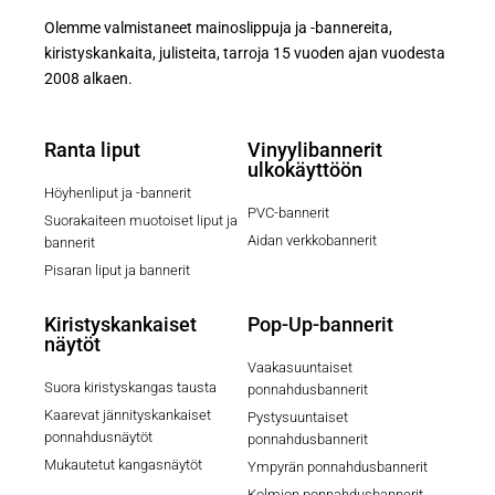
Olemme valmistaneet mainoslippuja ja -bannereita,
kiristyskankaita, julisteita, tarroja 15 vuoden ajan vuodesta
2008 alkaen.
Ranta liput
Vinyylibannerit
ulkokäyttöön
Höyhenliput ja -bannerit
PVC-bannerit
Suorakaiteen muotoiset liput ja
Aidan verkkobannerit
bannerit
Pisaran liput ja bannerit
Kiristyskankaiset
Pop-Up-bannerit
näytöt
Vaakasuuntaiset
Suora kiristyskangas tausta
ponnahdusbannerit
Kaarevat jännityskankaiset
Pystysuuntaiset
ponnahdusnäytöt
ponnahdusbannerit
Mukautetut kangasnäytöt
Ympyrän ponnahdusbannerit
Kolmion ponnahdusbannerit