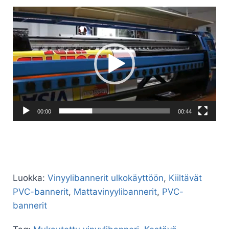
Videotoistin
00:00
00:44
Luokka:
Vinyylibannerit ulkokäyttöön
,
Kiiltävät
PVC-bannerit
,
Mattavinyylibannerit
,
PVC-
bannerit