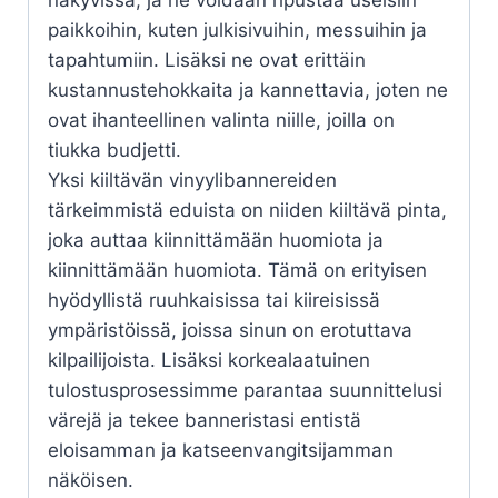
näkyvissä, ja ne voidaan ripustaa useisiin
paikkoihin, kuten julkisivuihin, messuihin ja
tapahtumiin. Lisäksi ne ovat erittäin
kustannustehokkaita ja kannettavia, joten ne
ovat ihanteellinen valinta niille, joilla on
tiukka budjetti.
Yksi kiiltävän vinyylibannereiden
tärkeimmistä eduista on niiden kiiltävä pinta,
joka auttaa kiinnittämään huomiota ja
kiinnittämään huomiota. Tämä on erityisen
hyödyllistä ruuhkaisissa tai kiireisissä
ympäristöissä, joissa sinun on erotuttava
kilpailijoista. Lisäksi korkealaatuinen
tulostusprosessimme parantaa suunnittelusi
värejä ja tekee banneristasi entistä
eloisamman ja katseenvangitsijamman
näköisen.