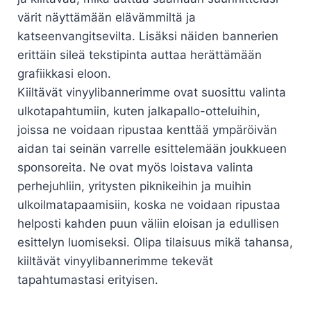
värit näyttämään elävämmiltä ja
katseenvangitsevilta. Lisäksi näiden bannerien
erittäin sileä tekstipinta auttaa herättämään
grafiikkasi eloon.
Kiiltävät vinyylibannerimme ovat suosittu valinta
ulkotapahtumiin, kuten jalkapallo-otteluihin,
joissa ne voidaan ripustaa kenttää ympäröivän
aidan tai seinän varrelle esittelemään joukkueen
sponsoreita. Ne ovat myös loistava valinta
perhejuhliin, yritysten piknikeihin ja muihin
ulkoilmatapaamisiin, koska ne voidaan ripustaa
helposti kahden puun väliin eloisan ja edullisen
esittelyn luomiseksi. Olipa tilaisuus mikä tahansa,
kiiltävät vinyylibannerimme tekevät
tapahtumastasi erityisen.