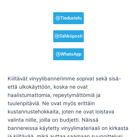
Tiedustelu
Sähköposti
WhatsApp
Kiiltävät vinyylibannerimme sopivat sekä sisä-
että ulkokäyttöön, koska ne ovat
haalistumattomia, repeytymättömiä ja
tuulenpitäviä. Ne ovat myös erittäin
kustannustehokkaita, joten ne ovat loistava
valinta niille, joilla on budjetti. Näissä
bannereissa käytetty vinyylimateriaali on kirkasta
ja kiiltävää, mikä auttaa saamaan suunnittelusi