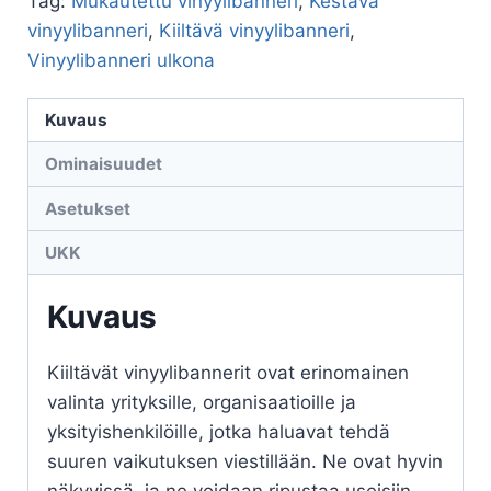
Tag:
Mukautettu vinyylibanneri
,
Kestävä
vinyylibanneri
,
Kiiltävä vinyylibanneri
,
Vinyylibanneri ulkona
Kuvaus
Ominaisuudet
Asetukset
UKK
Kuvaus
Kiiltävät vinyylibannerit ovat erinomainen
valinta yrityksille, organisaatioille ja
yksityishenkilöille, jotka haluavat tehdä
suuren vaikutuksen viestillään. Ne ovat hyvin