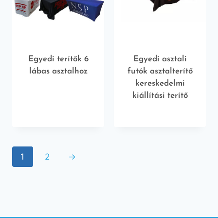
Egyedi terítők 6
Egyedi asztali
lábas asztalhoz
futók asztalterítő
kereskedelmi
kiállítási terítő
1
2
→