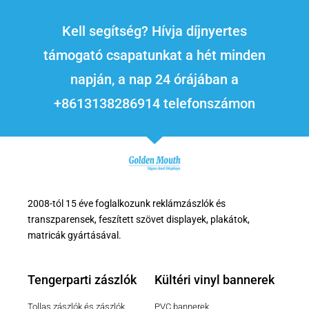
Kell segítség? Hívja díjnyertes
támogató csapatunkat a hét minden
napján, a nap 24 órájában a
+8613138286914 telefonszámon
2008-tól 15 éve foglalkozunk reklámzászlók és
transzparensek, feszített szövet displayek, plakátok,
matricák gyártásával.
Tengerparti zászlók
Kültéri vinyl bannerek
Tollas zászlók és zászlók
PVC bannerek