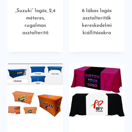
„Suzuki” logós, 2,4
6 lábas logós
méteres,
asztalterítők
rugalmas
kereskedelmi
asztalterítő
kiállításokra