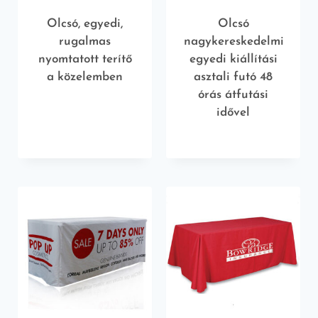
Olcsó, egyedi,
Olcsó
rugalmas
nagykereskedelmi
nyomtatott terítő
egyedi kiállítási
a közelemben
asztali futó 48
órás átfutási
idővel