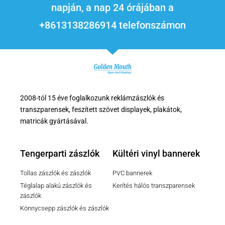
napján, a nap 24 órájában a
+8613138286914 telefonszámon
2008-tól 15 éve foglalkozunk reklámzászlók és
transzparensek, feszített szövet displayek, plakátok,
matricák gyártásával.
Tengerparti zászlók
Kültéri vinyl bannerek
Tollas zászlók és zászlók
PVC bannerek
Téglalap alakú zászlók és
Kerítés hálós transzparensek
zászlók
Könnycsepp zászlók és zászlók