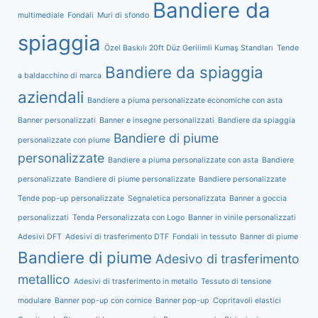
Bandiere da
multimediale
Fondali
Muri di sfondo
spiaggia
Özel Baskılı 20ft Düz Gerilimli Kumaş Standları
Tende
Bandiere da spiaggia
a baldacchino di marca
aziendali
Bandiere a piuma personalizzate economiche con asta
Banner personalizzati
Banner e insegne personalizzati
Bandiere da spiaggia
Bandiere di piume
personalizzate con piume
personalizzate
Bandiere a piuma personalizzate con asta
Bandiere
personalizzate
Bandiere di piume personalizzate
Bandiere personalizzate
Tende pop-up personalizzate
Segnaletica personalizzata
Banner a goccia
personalizzati
Tenda Personalizzata con Logo
Banner in vinile personalizzati
Adesivi DFT
Adesivi di trasferimento DTF
Fondali in tessuto
Banner di piume
Bandiere di piume
Adesivo di trasferimento
metallico
Adesivi di trasferimento in metallo
Tessuto di tensione
modulare
Banner pop-up con cornice
Banner pop-up
Copritavoli elastici