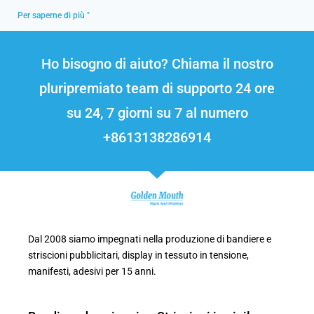
Per saperne di più "
Ho bisogno di aiuto? Chiama il nostro
pluripremiato team di supporto 24 ore
su 24, 7 giorni su 7 al numero
+8613138286914
Dal 2008 siamo impegnati nella produzione di bandiere e
striscioni pubblicitari, display in tessuto in tensione,
manifesti, adesivi per 15 anni.