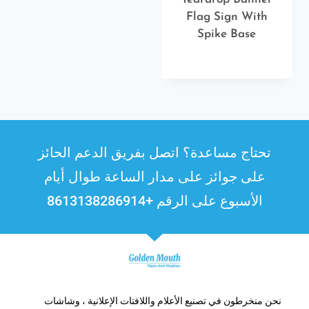
Flag Sign With
Spike Base
تحتاج مساعدة؟ اتصل بفريق الدعم الحائز
على جوائز على مدار الساعة طوال أيام
الأسبوع على الرقم +8613138286914
نحن منخرطون في تصنيع الأعلام واللافتات الإعلانية ، وشاشات