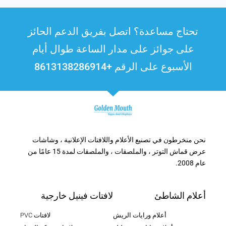
تحتاج مساعدة؟ اتصل بفريق الدعم الحائز
على جوائز على مدار الساعة طوال أيام
الأسبوع على الرقم +8613138286914
نحن منخرطون في تصنيع الأعلام واللافتات الإعلانية ، وشاشات
عرض قماش التوتر ، والملصقات ، والملصقات لمدة 15 عامًا من
عام 2008.
أعلام الشاطئ
لافتات فينيل خارجية
أعلام ورايات الريش
لافتات PVC