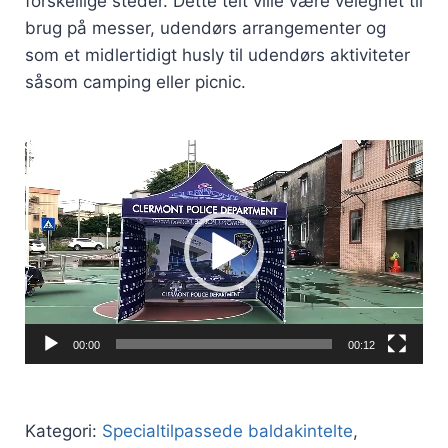
forskellige steder. Dette telt ville være velegnet til
brug på messer, udendørs arrangementer og
som et midlertidigt husly til udendørs aktiviteter
såsom camping eller picnic.
Videoafspiller
00:00
00:12
Kategori:
Specialtilpassede baldakintelte
,