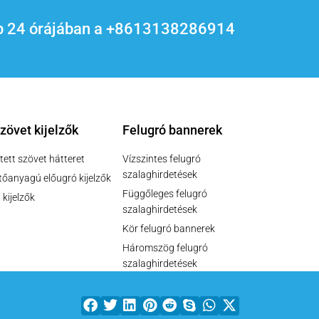
 nap 24 órájában a +8613138286914
szövet kijelzők
Felugró bannerek
tett szövet hátteret
Vízszintes felugró
szalaghirdetések
ítőanyagú előugró kijelzők
Függőleges felugró
 kijelzők
szalaghirdetések
Kör felugró bannerek
Háromszög felugró
szalaghirdetések