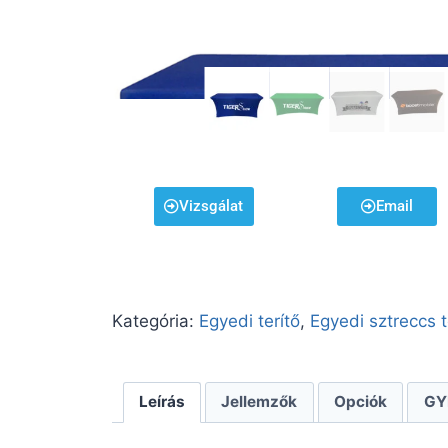
Vizsgálat
Email
Kategória:
Egyedi terítő
,
Egyedi sztreccs t
Leírás
Jellemzők
Opciók
GY