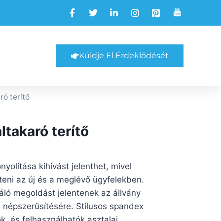
Küldje El Érdeklődését
ró terítő
ltakaró terítő
yolítása kihívást jelenthet, mivel
teni az új és a meglévő ügyfelekben.
váló megoldást jelentenek az állvány
a népszerűsítésére. Stílusos spandex
k, és felhasználhatók asztalai