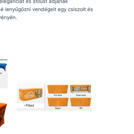
eleganciát és stílust adjanak
 lenyűgözni vendégeit egy csiszolt és
vényén.