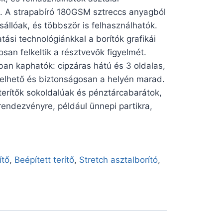
. A strapabíró 180GSM sztreccs anyagból
állóak, és többször is felhasználhatók.
ási technológiánkkal a borítók grafikái
osan felkeltik a résztvevők figyelmét.
ban kaphatók: cipzáras hátú és 3 oldalas,
elhető és biztonságosan a helyén marad.
terítők sokoldalúak és pénztárcabarátok,
rendezvényre, például ünnepi partikra,
ítő
,
Beépített terítő
,
Stretch asztalborító
,