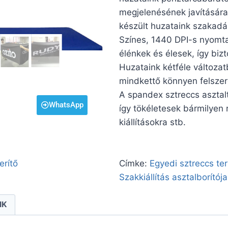
megjelenésének javítására
készült huzataink szakadás
Színes, 1440 DPI-s nyomtat
élénkek és élesek, így bizt
Huzataink kétféle változat
mindkettő könnyen felszer
A spandex sztreccs asztal
WhatsApp
így tökéletesek bármilyen 
kiállításokra stb.
erítő
Címke:
Egyedi sztreccs ter
Szakkiállítás asztalborítója
IK