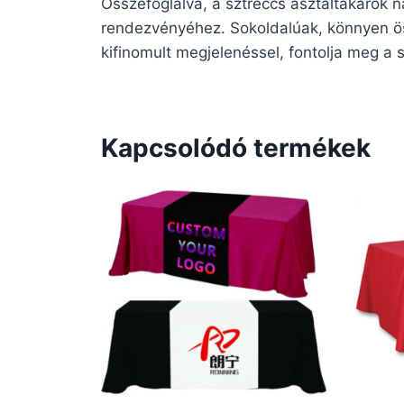
Összefoglalva, a sztreccs asztaltakarók n
rendezvényéhez. Sokoldalúak, könnyen ös
kifinomult megjelenéssel, fontolja meg a
Kapcsolódó termékek