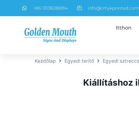
+86 13138286914
info@cmykprinted.com
Itthon
Kezdőlap
Egyedi terítő
Egyedi sztreccs
Kiállításhoz 