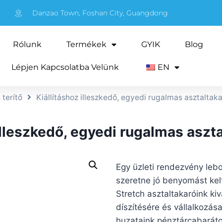
Danzao Town, Foshan City, Guangdong
Rólunk
Termékek
GYIK
Blog
Lépjen Kapcsolatba Velünk
EN
 terítő
Kiállításhoz illeszkedő, egyedi rugalmas asztaltaka
illeszkedő, egyedi rugalmas aszta
Egy üzleti rendezvény lebon
szeretne jó benyomást kel
Stretch asztaltakaróink ki
díszítésére és vállalkozás
huzataink pénztárcabaráto