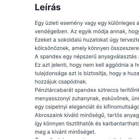
Leírás
Egy üzleti esemény vagy egy különleges 
vendégeiben. Az egyik módja annak, hogy 
Ezeket a sokoldalú huzatokat úgy tervezté
kölcsönöznek, amely könnyen összeszerel
A spandex egy népszerű anyagválasztás a
Ez azt jelenti, hogy nem kell aggódnia a 
tulajdonsága azt is biztosítja, hogy a hu
hozzájuk csapódnak.
Pénztárcabarát spandex sztreccs terítőink
menyasszonyi zuhanynak, esküvőnek, ünn
egy csipetnyi eleganciát és kifinomultsá
Abroszaink kiváló minőségű, tartós anya
így könnyen tisztíthatók és karbantarthat
meg a kívánt minőséget.