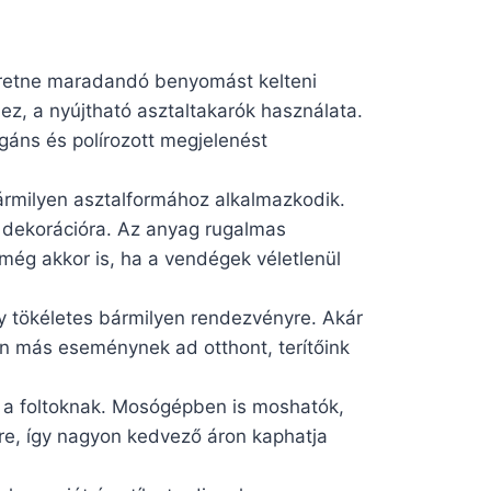
zeretne maradandó benyomást kelteni
ez, a nyújtható asztaltakarók használata.
gáns és polírozott megjelenést
ármilyen asztalformához alkalmazkodik.
bi dekorációra. Az anyag rugalmas
 még akkor is, ha a vendégek véletlenül
így tökéletes bármilyen rendezvényre. Akár
n más eseménynek ad otthont, terítőink
s a foltoknak. Mosógépben is moshatók,
kre, így nagyon kedvező áron kaphatja