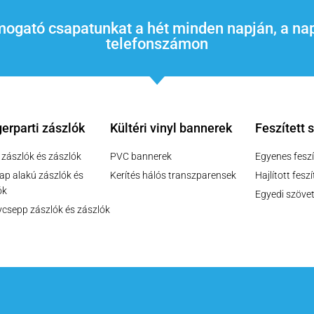
támogató csapatunkat a hét minden napján, a
telefonszámon
erparti zászlók
Kültéri vinyl bannerek
Feszített 
 zászlók és zászlók
PVC bannerek
Egyenes feszí
lap alakú zászlók és
Kerítés hálós transzparensek
Hajlított fesz
ók
Egyedi szövet
csepp zászlók és zászlók