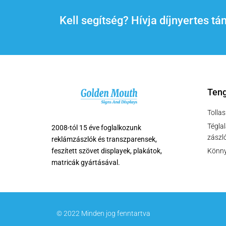
Kell segítség? Hívja díjnyertes 
Teng
Tollas
Tégla
2008-tól 15 éve foglalkozunk
zászl
reklámzászlók és transzparensek,
Könny
feszített szövet displayek, plakátok,
matricák gyártásával.
© 2022 Minden jog fenntartva