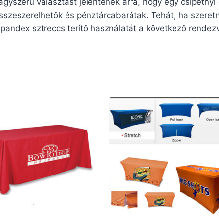
agyszerű választást jelentenek arra, hogy egy csipetnyi 
szeszerelhetők és pénztárcabarátak. Tehát, ha szeretné
 spandex sztreccs terítő használatát a következő rendez