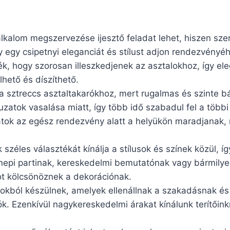
alkalom megszervezése ijesztő feladat lehet, hiszen s
egy csipetnyi eleganciát és stílust adjon rendezvényéh
k, hogy szorosan illeszkedjenek az asztalokhoz, így ele
hető és díszíthető.
 sztreccs asztaltakarókhoz, mert rugalmas és szinte b
huzatok vasalása miatt, így több idő szabadul fel a töb
zatok az egész rendezvény alatt a helyükön maradjanak,
 széles választékát kínálja a stílusok és színek közül, 
epi partinak, kereskedelmi bemutatónak vagy bármilye
got kölcsönöznek a dekorációnak.
gokból készülnek, amelyek ellenállnak a szakadásnak é
ók. Ezenkívül nagykereskedelmi árakat kínálunk terítőin