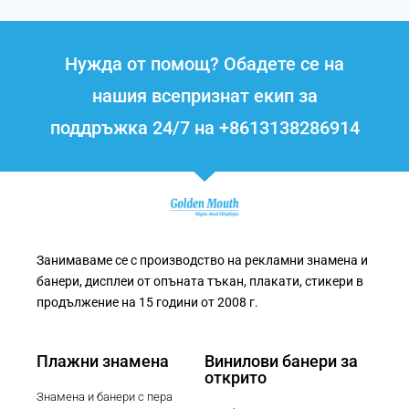
Нужда от помощ? Обадете се на
нашия всепризнат екип за
поддръжка 24/7 на +8613138286914
Занимаваме се с производство на рекламни знамена и
банери, дисплеи от опъната тъкан, плакати, стикери в
продължение на 15 години от 2008 г.
Плажни знамена
Винилови банери за
открито
Знамена и банери с пера