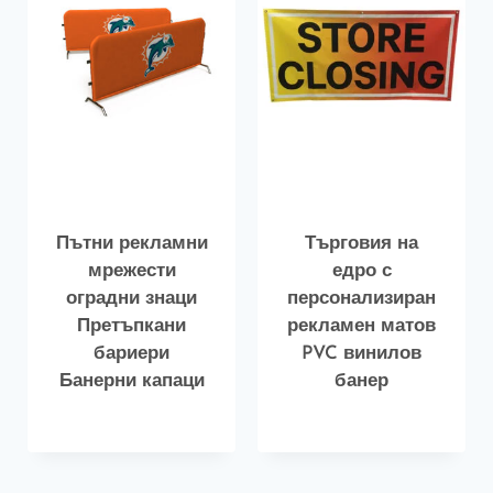
Пътни рекламни
Търговия на
мрежести
едро с
оградни знаци
персонализиран
Претъпкани
рекламен матов
бариери
PVC винилов
Банерни капаци
банер