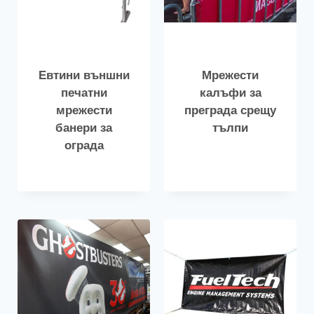
Евтини външни
Мрежести
печатни
калъфи за
мрежести
преграда срещу
банери за
тълпи
ограда