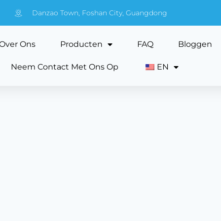
Danzao Town, Foshan City, Guangdong
Over Ons
Producten
FAQ
Bloggen
Neem Contact Met Ons Op
EN