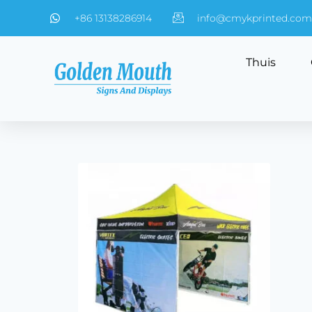
+86 13138286914
info@cmykprinted.com
Thuis