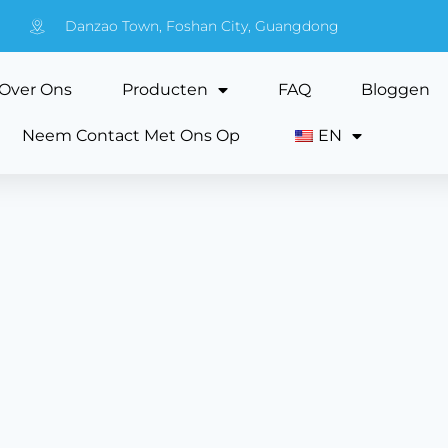
Danzao Town, Foshan City, Guangdong
Over Ons
Producten
FAQ
Bloggen
Neem Contact Met Ons Op
EN