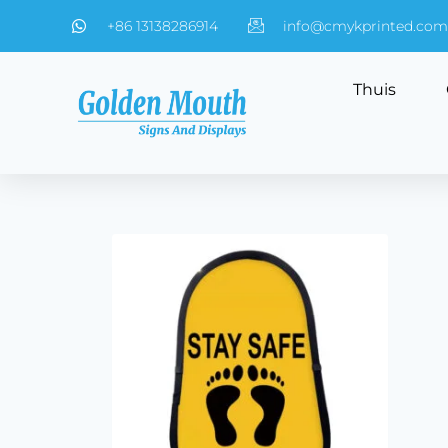
+86 13138286914
info@cmykprinted.com
Thuis