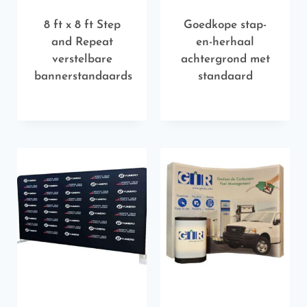
8 ft x 8 ft Step
Goedkope stap-
and Repeat
en-herhaal
verstelbare
achtergrond met
bannerstandaards
standaard