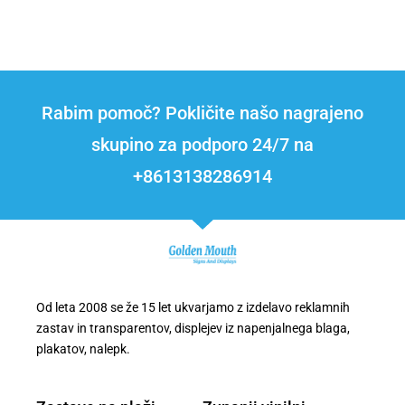
Rabim pomoč? Pokličite našo nagrajeno
skupino za podporo 24/7 na
+8613138286914
Od leta 2008 se že 15 let ukvarjamo z izdelavo reklamnih
zastav in transparentov, displejev iz napenjalnega blaga,
plakatov, nalepk.