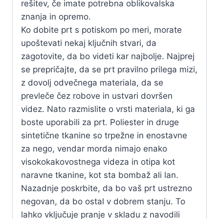
rešitev, če imate potrebna oblikovalska
znanja in opremo.
Ko dobite prt s potiskom po meri, morate
upoštevati nekaj ključnih stvari, da
zagotovite, da bo videti kar najbolje. Najprej
se prepričajte, da se prt pravilno prilega mizi,
z dovolj odvečnega materiala, da se
prevleče čez robove in ustvari dovršen
videz. Nato razmislite o vrsti materiala, ki ga
boste uporabili za prt. Poliester in druge
sintetične tkanine so trpežne in enostavne
za nego, vendar morda nimajo enako
visokokakovostnega videza in otipa kot
naravne tkanine, kot sta bombaž ali lan.
Nazadnje poskrbite, da bo vaš prt ustrezno
negovan, da bo ostal v dobrem stanju. To
lahko vključuje pranje v skladu z navodili