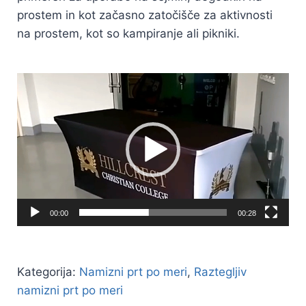
prostem in kot začasno zatočišče za aktivnosti
na prostem, kot so kampiranje ali pikniki.
Predvajalnik
videa
00:00
00:28
Kategorija:
Namizni prt po meri
,
Raztegljiv
namizni prt po meri