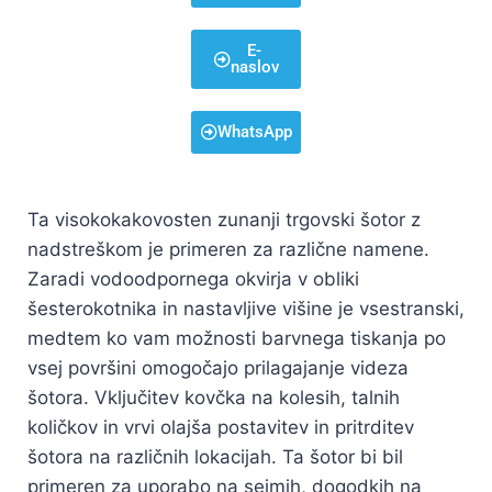
E-
naslov
WhatsApp
Ta visokokakovosten zunanji trgovski šotor z
nadstreškom je primeren za različne namene.
Zaradi vodoodpornega okvirja v obliki
šesterokotnika in nastavljive višine je vsestranski,
medtem ko vam možnosti barvnega tiskanja po
vsej površini omogočajo prilagajanje videza
šotora. Vključitev kovčka na kolesih, talnih
količkov in vrvi olajša postavitev in pritrditev
šotora na različnih lokacijah. Ta šotor bi bil
primeren za uporabo na sejmih, dogodkih na