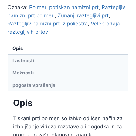
Oznaka:
Po meri potiskan namizni prt
,
Raztegljiv
namizni prt po meri
,
Zunanji raztegljivi prt
,
Raztegljiv namizni prt iz poliestra
,
Veleprodaja
raztegljivih prtov
Opis
Lastnosti
Možnosti
pogosta vprašanja
Opis
Tiskani prti po meri so lahko odličen način za
izboljšanje videza razstave ali dogodka in za
promocijo vaše blagovne znamke.