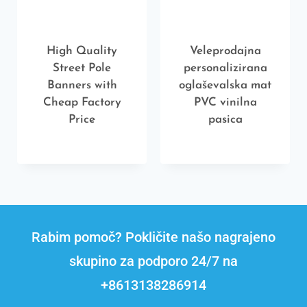
High Quality
Veleprodajna
Street Pole
personalizirana
Banners with
oglaševalska mat
Cheap Factory
PVC vinilna
Price
pasica
Rabim pomoč? Pokličite našo nagrajeno
skupino za podporo 24/7 na
+8613138286914