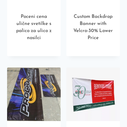
Poceni cena
Custom Backdrop
ulične svetilke s
Banner with
palico za ulico z
Velcro-30% Lower
nosilci
Price