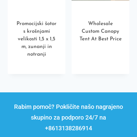
Promocijski šotor
Wholesale
s krošnjami
Custom Canopy
velikosti 1,5 x 1,5
Tent At Best Price
m, zunanji in
notranji
Rabim pomoč? Pokličite našo nagrajeno
skupino za podporo 24/7 na
+8613138286914