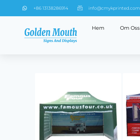
+86 13138286914
info@cmykprinted.com
Hem
Om Oss