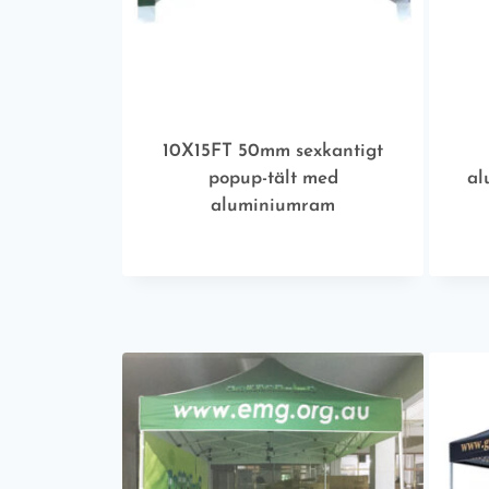
10X15FT 50mm sexkantigt
popup-tält med
al
aluminiumram