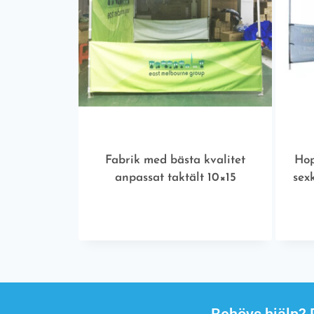
Fabrik med bästa kvalitet
Hop
anpassat taktält 10×15
sex