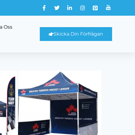
a Oss
Skicka Din Förfrågan