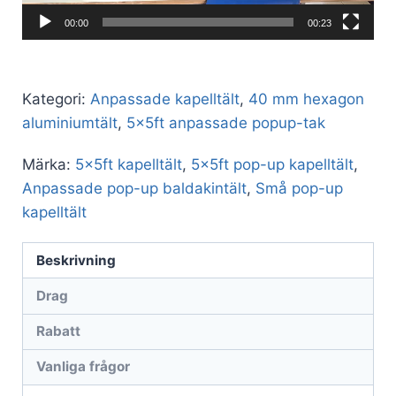
00:00
00:23
Kategori:
Anpassade kapelltält
,
40 mm hexagon
aluminiumtält
,
5x5ft anpassade popup-tak
Märka:
5x5ft kapelltält
,
5x5ft pop-up kapelltält
,
Anpassade pop-up baldakintält
,
Små pop-up
kapelltält
Beskrivning
Drag
Rabatt
Vanliga frågor