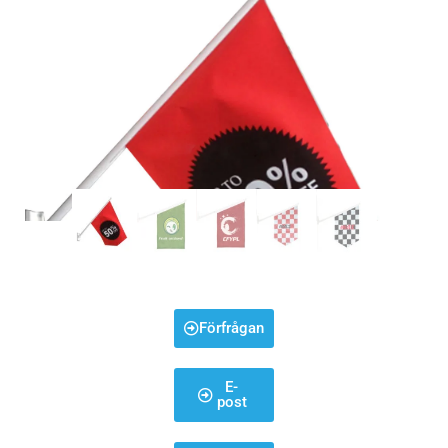
Förfrågan
E-
post