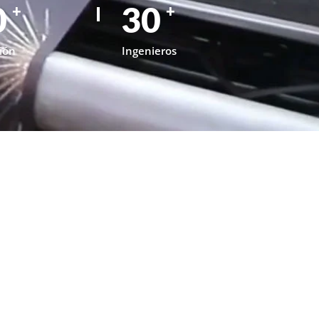
0
30
+
+
ión
Ingenieros