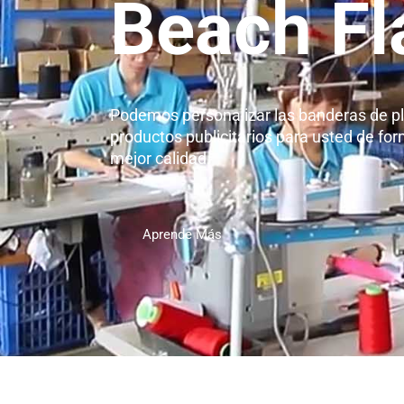
Beach Fl
Podemos personalizar las banderas de pla
productos publicitarios para usted de for
mejor calidad.
Aprende Más