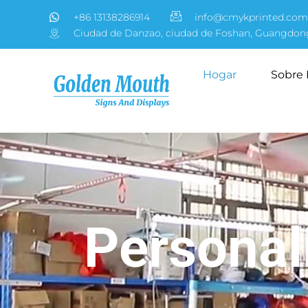
+86 13138286914
info@cmykprinted.com
Ciudad de Danzao, ciudad de Foshan, Guangdon
Hogar
Sobre 
Personal