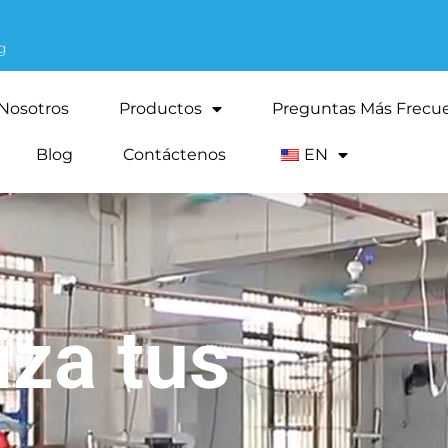
g
Nosotros
Productos
Preguntas Más Frecu
Blog
Contáctenos
EN
iza tus