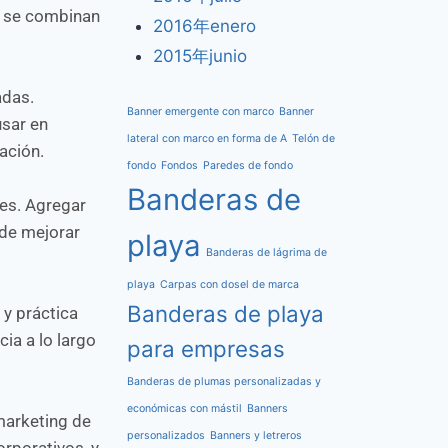
s se combinan
2016年enero
2015年junio
adas.
Banner emergente con marco
Banner
usar en
lateral con marco en forma de A
Telón de
ación.
fondo
Fondos
Paredes de fondo
Banderas de
tes. Agregar
ede mejorar
playa
Banderas de lágrima de
playa
Carpas con dosel de marca
Banderas de playa
 y práctica
ia a lo largo
para empresas
Banderas de plumas personalizadas y
económicas con mástil
Banners
marketing de
personalizados
Banners y letreros
rporativos, y