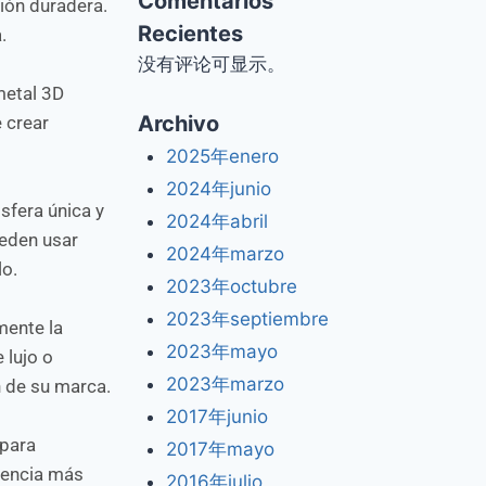
Comentarios
ión duradera.
Recientes
.
没有评论可显示。
metal 3D
Archivo
e crear
2025年enero
2024年junio
sfera única y
2024年abril
ueden usar
2024年marzo
lo.
2023年octubre
2023年septiembre
mente la
2023年mayo
 lujo o
2023年marzo
n de su marca.
2017年junio
 para
2017年mayo
riencia más
2016年julio