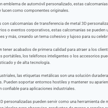
 o un emblema de automóvil personalizado, estas calcomanía
l y lucen como componentes originales.
s con calcomanías de transferencia de metal 3D personaliz
rios o eventos corporativos, estas calcomanías se pueden 
ones y más, creando un tema cohesivo y lujoso para su celebr
tener acabados de primera calidad para atraer a los clien
 portátiles, los teléfonos inteligentes o los accesorios pu
ticado y de alta tecnología.
striales, las etiquetas metálicas son una solución duradera
os. Pueden soportar entornos hostiles y mantener su aparienc
n confiable para aplicaciones industriales.
3D personalizadas pueden servir como una herramienta de 
 ideales para obsequios, productos de marca o regalos co