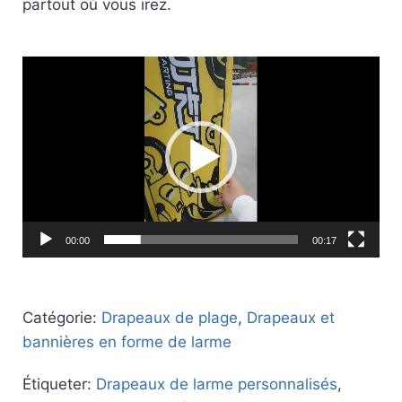
partout où vous irez.
Lecteur
vidéo
00:00
00:17
Catégorie:
Drapeaux de plage
,
Drapeaux et
bannières en forme de larme
Étiqueter:
Drapeaux de larme personnalisés
,