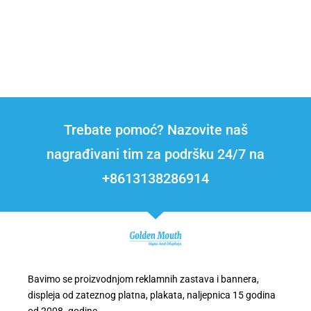
Trebate pomoć? Nazovite naš
nagrađivani tim za podršku 24/7 na
+8613138286914
Bavimo se proizvodnjom reklamnih zastava i bannera,
displeja od zateznog platna, plakata, naljepnica 15 godina
od 2008. godine.