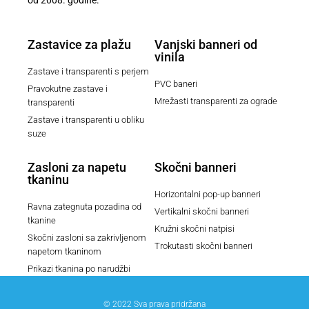
Zastavice za plažu
Vanjski banneri od
vinila
Zastave i transparenti s perjem
PVC baneri
Pravokutne zastave i
Mrežasti transparenti za ograde
transparenti
Zastave i transparenti u obliku
suze
Zasloni za napetu
Skočni banneri
tkaninu
Horizontalni pop-up banneri
Ravna zategnuta pozadina od
Vertikalni skočni banneri
tkanine
Kružni skočni natpisi
Skočni zasloni sa zakrivljenom
Trokutasti skočni banneri
napetom tkaninom
Prikazi tkanina po narudžbi
© 2022 Sva prava pridržana