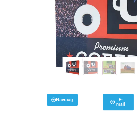
Navraag
E-
mail