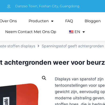
Danzao Town, Foshan City, Guangdong
Over Ons
Producten
FAQ
Bloggen
Neem Contact Met Ons Op
EN
ste stoffen displays
Spanningsstof geeft achtergronden
t achtergronden weer voor beu
Displays van spanstof zij
tentoonstellingen voor sp
gewicht zijn, eenvoudig o
moderne uitstraling geven
stoffen hoes, die is bedr