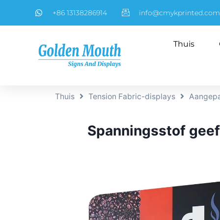
+86 13138286914
info@cmykprinted.com
Thuis
Thuis
Tension Fabric-displays
Aangepa
Spanningsstof geef