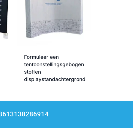
Formuleer een
tentoonstellingsgebogen
stoffen
displaystandachtergrond
 +8613138286914