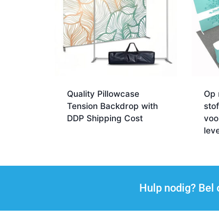
Quality Pillowcase
Op 
Tension Backdrop with
sto
DDP Shipping Cost
voo
lev
Hulp nodig? Be