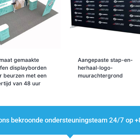
maat gemaakte
Aangepaste stap-en-
ffen displayborden
herhaal-logo-
r beurzen met een
muurachtergrond
ertijd van 48 uur
l ons bekroonde ondersteuningsteam 24/7 op