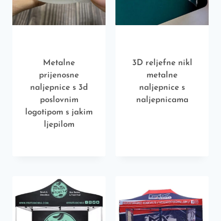
Metalne
3D reljefne nikl
prijenosne
metalne
naljepnice s 3d
naljepnice s
poslovnim
naljepnicama
logotipom s jakim
ljepilom