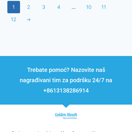
1
2
3
4
…
10
11
12
→
Trebate pomoć? Nazovite naš
nagrađivani tim za podršku 24/7 na
+8613138286914