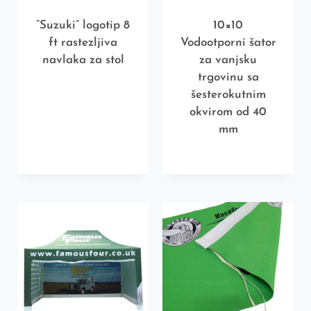
“Suzuki” logotip 8
10×10
ft rastezljiva
Vodootporni šator
navlaka za stol
za vanjsku
trgovinu sa
šesterokutnim
okvirom od 40
mm