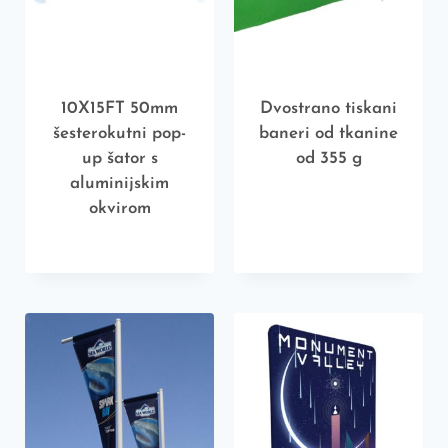
10X15FT 50mm
Dvostrano tiskani
šesterokutni pop-
baneri od tkanine
up šator s
od 355 g
aluminijskim
okvirom