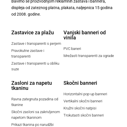
Bavimo se proizvodnjom reklamnih zastava i bannera,
displeja od zateznog platna, plakata, naljepnica 15 godina
od 2008. godine.
Zastavice za plažu
Vanjski banneri od
vinila
Zastave i transparenti s perjem
PVC baneri
Pravokutne zastave i
Mrežasti transparenti za ograde
transparenti
Zastave i transparenti u obliku
suze
Zasloni za napetu
Skočni banneri
tkaninu
Horizontalni pop-up banneri
Ravna zategnuta pozadina od
Vertikalni skočni banneri
tkanine
Kružni skočni natpisi
Skočni zasloni sa zakrivljenom
Trokutasti skočni banneri
napetom tkaninom
Prikazi tkanina po narudžbi