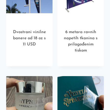
Dvostrani vinilne
6 metara ravnih
banere od 18 oz s
napetih tkanina s
11 USD
prilagođenim
tiskom