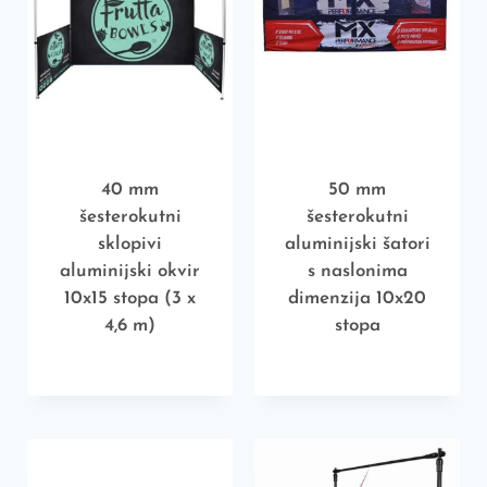
40 mm
50 mm
šesterokutni
šesterokutni
sklopivi
aluminijski šatori
aluminijski okvir
s naslonima
10x15 stopa (3 x
dimenzija 10x20
4,6 m)
stopa