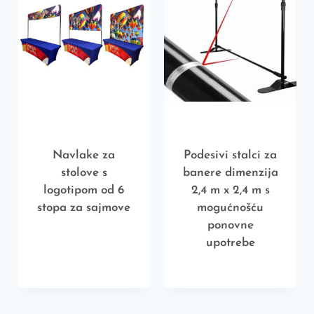
Navlake za
Podesivi stalci za
stolove s
banere dimenzija
logotipom od 6
2,4 m x 2,4 m s
stopa za sajmove
mogućnošću
ponovne
upotrebe