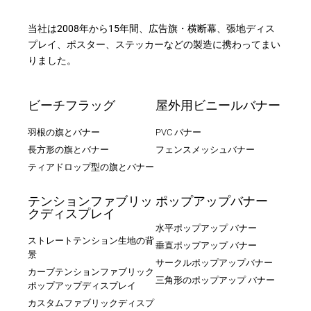
当社は2008年から15年間、広告旗・横断幕、張地ディス
プレイ、ポスター、ステッカーなどの製造に携わってまい
りました。
ビーチフラッグ
屋外用ビニールバナー
羽根の旗とバナー
PVC バナー
長方形の旗とバナー
フェンスメッシュバナー
ティアドロップ型の旗とバナー
テンションファブリッ
ポップアップバナー
クディスプレイ
水平ポップアップ バナー
ストレートテンション生地の背
垂直ポップアップ バナー
景
サークルポップアップバナー
カーブテンションファブリック
三角形のポップアップ バナー
ポップアップディスプレイ
カスタムファブリックディスプ