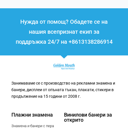
Нужда от помощ? Обадете се на
нашия всепризнат екип за
поддръжка 24/7 на +8613138286914
Занимаваме се с производство на рекламни знамена и
банери, дисплеи от опъната тъкан, плакати, стикери в
продължение на 15 години от 2008 г.
Плажни знамена
Винилови банери за
открито
Знамена и банери с пера