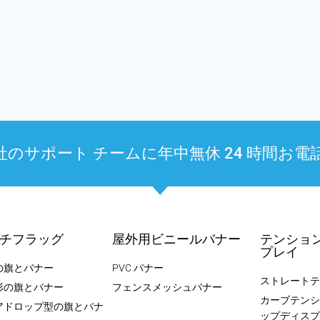
ポート チームに年中無休 24 時間お電話ください
チフラッグ
屋外用ビニールバナー
テンショ
プレイ
の旗とバナー
PVC バナー
ストレートテ
形の旗とバナー
フェンスメッシュバナー
カーブテンシ
アドロップ型の旗とバナ
ップディスプ