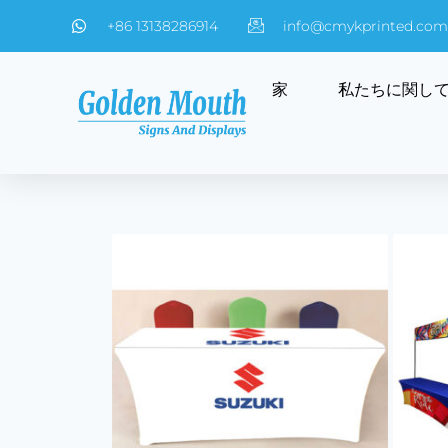
+86 13138286914
info@cmykprinted.com
家
私たちに関し