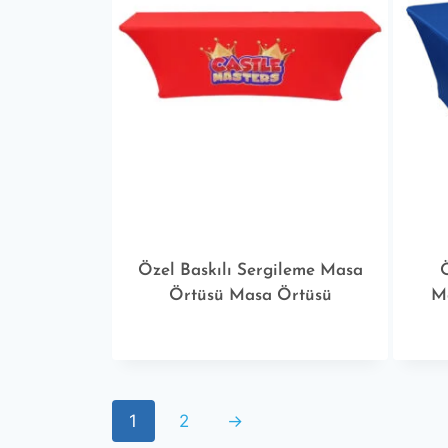
Özel Baskılı Sergileme Masa
Örtüsü Masa Örtüsü
Ma
1
2
→