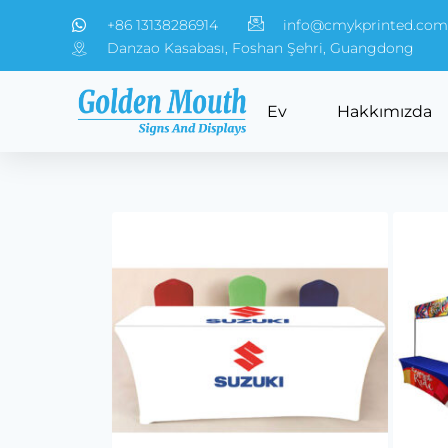
+86 13138286914
info@cmykprinted.com
Danzao Kasabası, Foshan Şehri, Guangdong
Ev
Hakkımızda