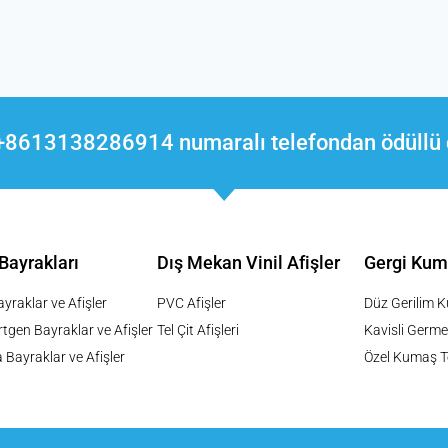
 +8613138286914 numaralı telefondan ödüllü 
 Bayrakları
Dış Mekan Vinil Afişler
Gergi Kum
yraklar ve Afişler
PVC Afişler
Düz Gerilim 
tgen Bayraklar ve Afişler
Tel Çit Afişleri
Kavisli Germe
 Bayraklar ve Afişler
Özel Kumaş Te