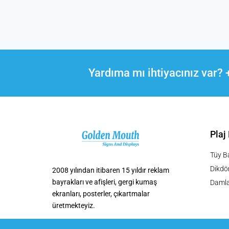
Yardıma mı ihtiyacınız var?
Plaj
Tüy Ba
Dikdör
2008 yılından itibaren 15 yıldır reklam
bayrakları ve afişleri, gergi kumaş
Damla
ekranları, posterler, çıkartmalar
üretmekteyiz.