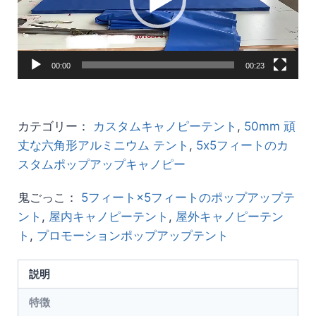
ー
ヤ
ー
00:00
00:23
カテゴリー：
カスタムキャノピーテント
,
50mm 頑
丈な六角形アルミニウム テント
,
5x5フィートのカ
スタムポップアップキャノピー
鬼ごっこ：
5フィート×5フィートのポップアップテ
ント
,
屋内キャノピーテント
,
屋外キャノピーテン
ト
,
プロモーションポップアップテント
説明
特徴