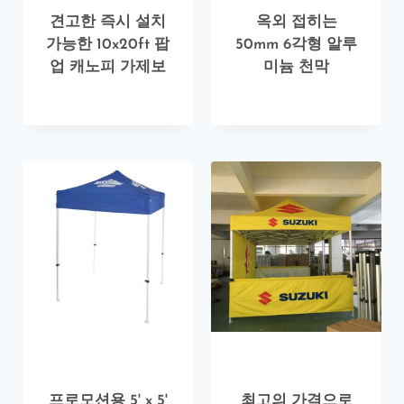
견고한 즉시 설치
옥외 접히는
가능한 10x20ft 팝
50mm 6각형 알루
업 캐노피 가제보
미늄 천막
프로모션용 5' x 5'
최고의 가격으로