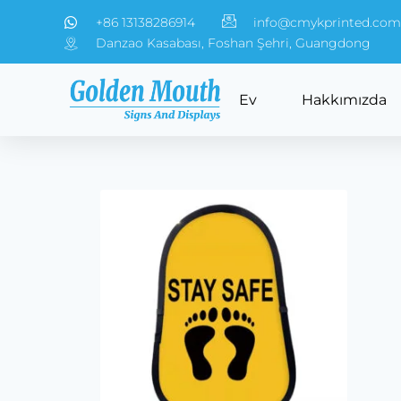
+86 13138286914
info@cmykprinted.com
Danzao Kasabası, Foshan Şehri, Guangdong
Ev
Hakkımızda