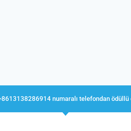
 +8613138286914 numaralı telefondan ödüllü 