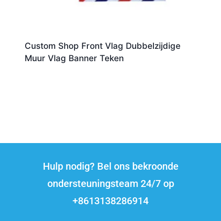
Custom Shop Front Vlag Dubbelzijdige
Muur Vlag Banner Teken
Hulp nodig? Bel ons bekroonde
ondersteuningsteam 24/7 op
+8613138286914