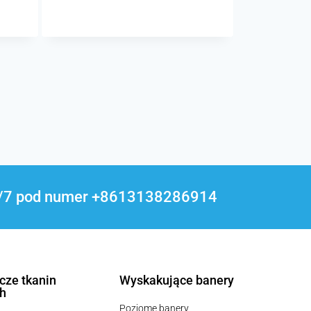
24/7 pod numer +8613138286914
cze tkanin
Wyskakujące banery
h
Poziome banery