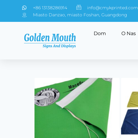
+86 13138286914
info@cmykprinted.com
Miasto Danzao, miasto Foshan, Guangdong
Dom
O Nas