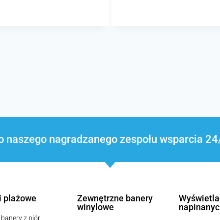
o naszego nagradzanego zespołu wsparcia 
i plażowe
Zewnętrzne banery
Wyświetla
winylowe
napinanyc
i banery z piór