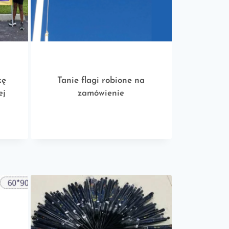
kę
Tanie flagi robione na
ej
zamówienie