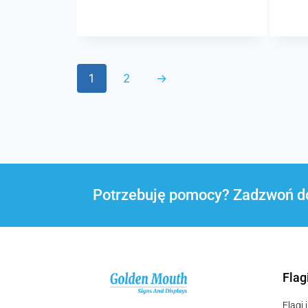
1
2
→
Potrzebuję pomocy? Zadzwoń d
Flag
Flagi 