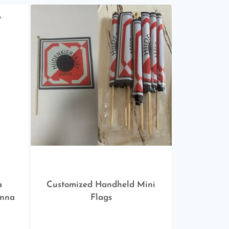
a
Customized Handheld Mini
onna
Flags