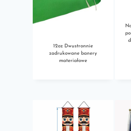
Na
po
d
12oz Dwustronnie
zadrukowane banery
materiałowe