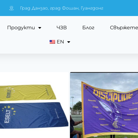
Град Данзао, град Фошан, Гуангдонг
Продукти
ЧЗВ
Блог
Свържете 
EN