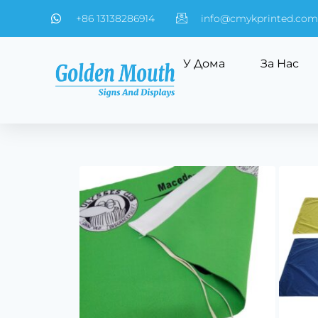
+86 13138286914
info@cmykprinted.com
У Дома
За Нас