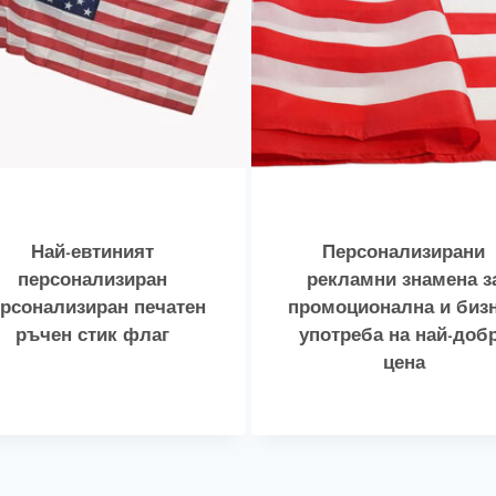
Най-евтиният
Персонализирани
персонализиран
рекламни знамена з
рсонализиран печатен
промоционална и биз
ръчен стик флаг
употреба на най-доб
цена