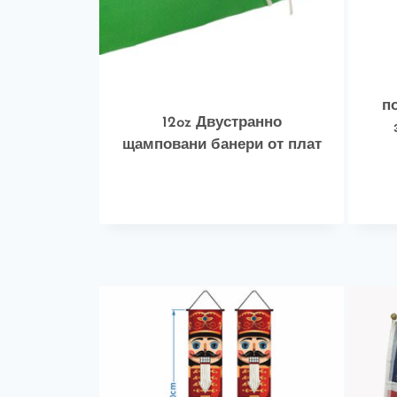
п
12oz Двустранно
щамповани банери от плат