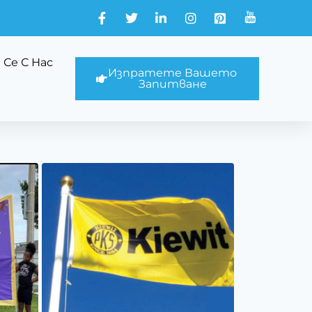
Се С Нас
Изпратете Вашето
Запитване