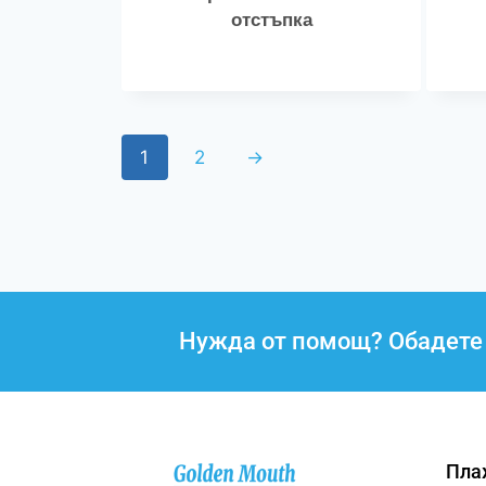
отстъпка
1
2
→
Нужда от помощ? Обадете 
Пла