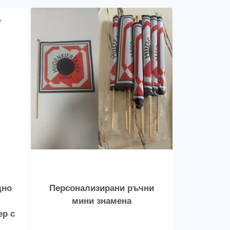
дно
Персонализирани ръчни
мини знамена
ер с