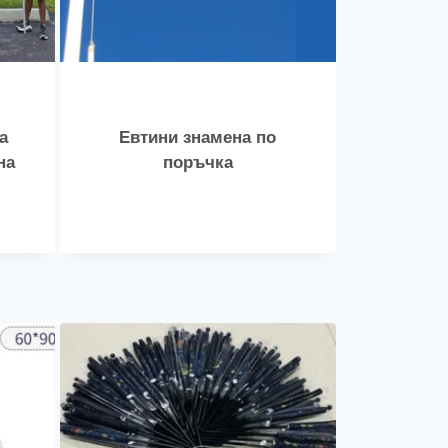
а
Евтини знамена по
на
поръчка