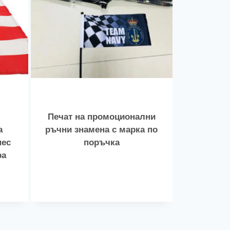
Печат на промоционални
а
ръчни знамена с марка по
нес
поръчка
ра