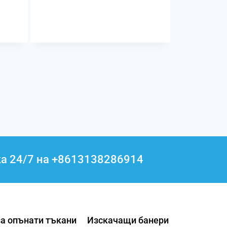
ка 24/7 на +8613138286914
за опънати тъкани
Изскачащи банери