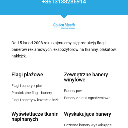
+8613138286914
Od 15 lat od 2008 roku zajmujemy się produkcją flag i
banerów reklamowych, ekspozytorów na tkaniny, plakatów,
naklejek.
Flagi plażowe
Zewnętrzne banery
winylowe
Flagi i banery z piór
Banery pcv
Prostokątne flagi i banery
Banery z siatki ogrodzeniowej
Flagi i banery w kształcie łezki
Wyświetlacze tkanin
Wyskakujące banery
napinanych
Poziome banery wyskakujące