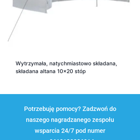
Wytrzymała, natychmiastowo składana,
składana altana 10x20 stóp
Potrzebuję pomocy? Zadzwoń do
naszego nagradzanego zespołu
wsparcia 24/7 pod numer