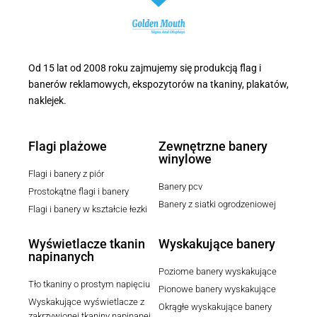
Od 15 lat od 2008 roku zajmujemy się produkcją flag i
banerów reklamowych, ekspozytorów na tkaniny, plakatów,
naklejek.
Flagi plażowe
Zewnętrzne banery
winylowe
Flagi i banery z piór
Banery pcv
Prostokątne flagi i banery
Banery z siatki ogrodzeniowej
Flagi i banery w kształcie łezki
Wyświetlacze tkanin
Wyskakujące banery
napinanych
Poziome banery wyskakujące
Tło tkaniny o prostym napięciu
Pionowe banery wyskakujące
Wyskakujące wyświetlacze z
Okrągłe wyskakujące banery
zakrzywionej tkaniny napinanej