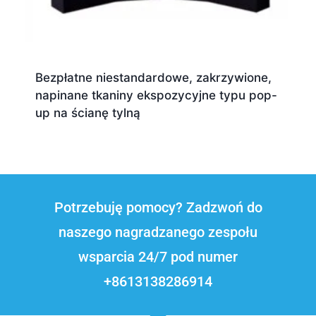
Bezpłatne niestandardowe, zakrzywione,
napinane tkaniny ekspozycyjne typu pop-
up na ścianę tylną
Potrzebuję pomocy? Zadzwoń do
naszego nagradzanego zespołu
wsparcia 24/7 pod numer
+8613138286914