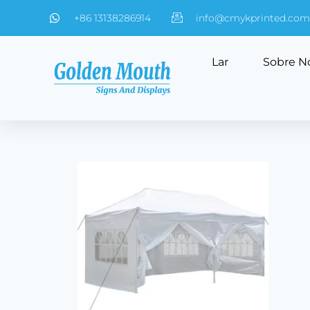
+86 13138286914
info@cmykprinted.com
Lar
Sobre N