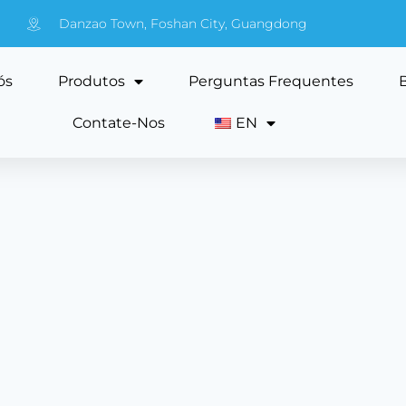
Danzao Town, Foshan City, Guangdong
ós
Produtos
Perguntas Frequentes
Contate-Nos
EN