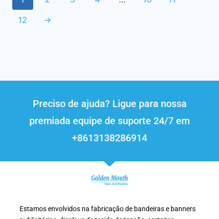
12
→
Preciso de ajuda? Ligue para nossa
premiada equipe de suporte 24/7 em
+8613138286914
Estamos envolvidos na fabricação de bandeiras e banners