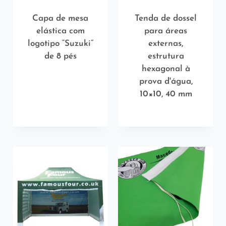
Capa de mesa
Tenda de dossel
elástica com
para áreas
logotipo “Suzuki”
externas,
de 8 pés
estrutura
hexagonal à
prova d'água,
10×10, 40 mm