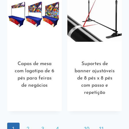
Capas de mesa
Suportes de
com logotipo de 6
banner ajustáveis
pés para feiras
​​de 8 pés x 8 pés
de negócios
com passo e
repetição
1
2
3
4
…
10
11