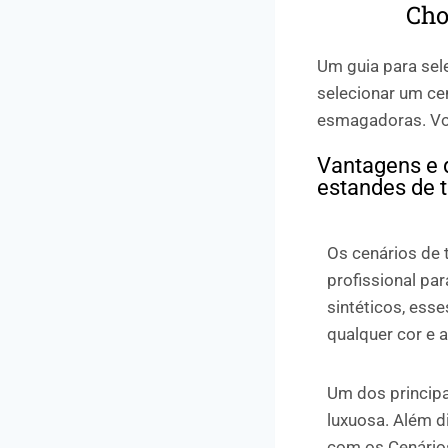
Cho
Um guia para sele
selecionar um ce
esmagadoras. Voc
Vantagens e 
estandes de 
Os cenários de 
profissional pa
sintéticos, ess
qualquer cor e
Um dos principa
luxuosa. Além d
com os Cenários