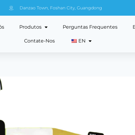
Danzao Town, Foshan City, Guangdong
ós
Produtos
Perguntas Frequentes
Contate-Nos
EN