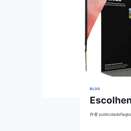
BLOG
Escolhend
作者
publicidadeflag