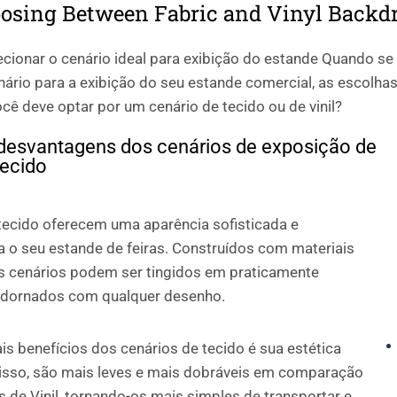
osing Between Fabric and Vinyl Backd
cionar o cenário ideal para exibição do estande Quando se 
nário para a exibição do seu estande comercial, as escolh
ê deve optar por um cenário de tecido ou de vinil?
desvantagens dos cenários de exposição de
tecido
tecido oferecem uma aparência sofisticada e
ra o seu estande de feiras. Construídos com materiais
es cenários podem ser tingidos em praticamente
 adornados com qualquer desenho.
is benefícios dos cenários de tecido é sua estética
isso, são mais leves e mais dobráveis ​​em comparação
 de Vinil, tornando-os mais simples de transportar e