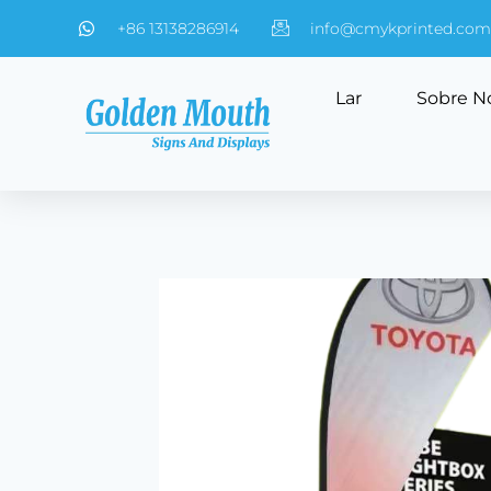
+86 13138286914
info@cmykprinted.com
Lar
Sobre N