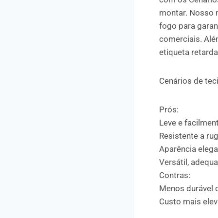
montar. Nosso m
fogo para garan
comerciais. Al
etiqueta retard
Cenários de tec
Prós:
Leve e facilment
Resistente a ru
Aparência elega
Versátil, adequ
Contras:
Menos durável q
Custo mais ele