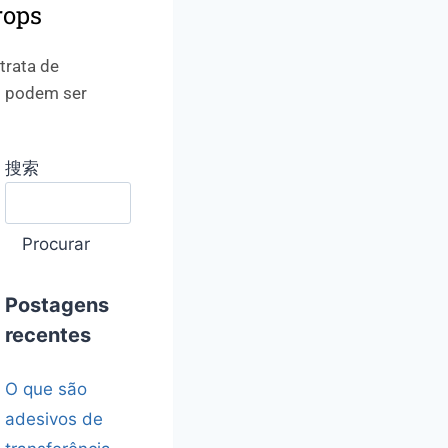
rops
trata de
as podem ser
搜索
Procurar
Postagens
recentes
O que são
adesivos de