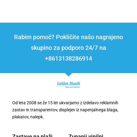
Rabim pomoč? Pokličite našo nagrajeno
skupino za podporo 24/7 na
+8613138286914
Od leta 2008 se že 15 let ukvarjamo z izdelavo reklamnih
zastav in transparentov, displejev iz napenjalnega blaga,
plakatov, nalepk.
Zastave na plaži
Zunanji vinilni