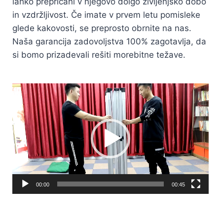
lahko prepričani v njegovo dolgo življenjsko dobo
in vzdržljivost. Če imate v prvem letu pomisleke
glede kakovosti, se preprosto obrnite na nas.
Naša garancija zadovoljstva 100% zagotavlja, da
si bomo prizadevali rešiti morebitne težave.
Predvajalnik
videa
00:00
00:45