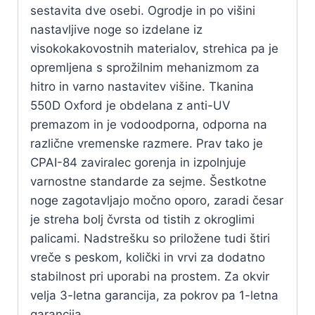
sestavita dve osebi. Ogrodje in po višini
nastavljive noge so izdelane iz
visokokakovostnih materialov, strehica pa je
opremljena s sprožilnim mehanizmom za
hitro in varno nastavitev višine. Tkanina
550D Oxford je obdelana z anti-UV
premazom in je vodoodporna, odporna na
različne vremenske razmere. Prav tako je
CPAI-84 zaviralec gorenja in izpolnjuje
varnostne standarde za sejme. Šestkotne
noge zagotavljajo močno oporo, zaradi česar
je streha bolj čvrsta od tistih z okroglimi
palicami. Nadstrešku so priložene tudi štiri
vreče s peskom, količki in vrvi za dodatno
stabilnost pri uporabi na prostem. Za okvir
velja 3-letna garancija, za pokrov pa 1-letna
garancija.