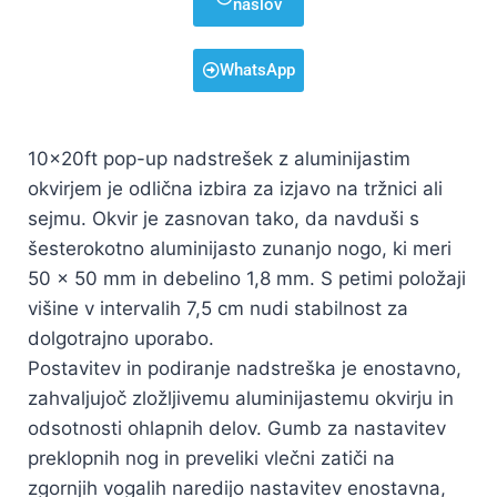
naslov
WhatsApp
10x20ft pop-up nadstrešek z aluminijastim
okvirjem je odlična izbira za izjavo na tržnici ali
sejmu. Okvir je zasnovan tako, da navduši s
šesterokotno aluminijasto zunanjo nogo, ki meri
50 x 50 mm in debelino 1,8 mm. S petimi položaji
višine v intervalih 7,5 cm nudi stabilnost za
dolgotrajno uporabo.
Postavitev in podiranje nadstreška je enostavno,
zahvaljujoč zložljivemu aluminijastemu okvirju in
odsotnosti ohlapnih delov. Gumb za nastavitev
preklopnih nog in preveliki vlečni zatiči na
zgornjih vogalih naredijo nastavitev enostavna,