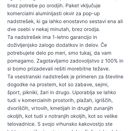
brez potrebe po orodjih. Paket vključuje
komercialni aluminijasti okvir za pop-up
nadstrešek, ki ga lahko enostavno sestavi ena ali
dve osebi v nekaj minutah, brez orodja.
Ta nadstrešek ima 1-letno garancijo in
doživljenjsko zalogo dodatkov in delov. Če
potrebujete delo po meri, smo tukaj, da vam
pomagamo. Zagotavljamo zadovoljstvo z 100% in
si bomo prizadevali rešiti morebitne težave.
Ta vsestranski nadstrešek je primeren za številne
dogodke na prostem, kot so zabave, sejmi,
šport, pikniki, žari in drugo. Uporablja se lahko
tudi v komercialnih prostorih, plažah, igriščih,
dvoriščih, vrtovih, kmetijah in drugih zunanjih
okoljih, kot tudi v notranjih okoljih, kot so velike
telovadnice. S svojo vrhunsko kakovostjo ste