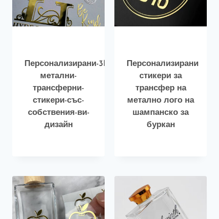
Персонализирани-3D-
Персонализирани
метални-
стикери за
трансферни-
трансфер на
стикери-със-
метално лого на
собствения-ви-
шампанско за
дизайн
буркан