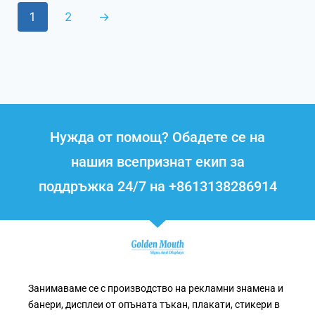
1
2
→
Нужда от помощ? Обадете се на
нашия всепризнат екип за
поддръжка 24/7 на +8613138286914
Занимаваме се с производство на рекламни знамена и
банери, дисплеи от опъната тъкан, плакати, стикери в