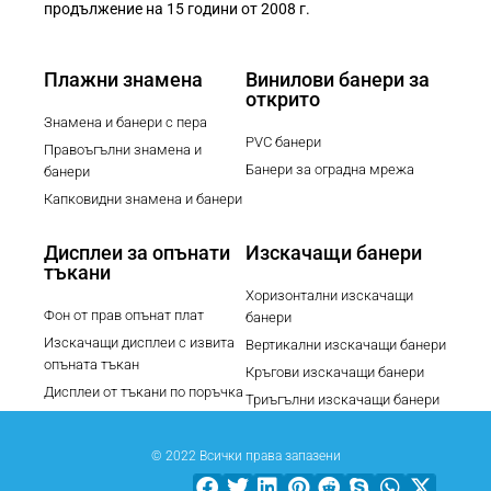
продължение на 15 години от 2008 г.
Плажни знамена
Винилови банери за
открито
Знамена и банери с пера
PVC банери
Правоъгълни знамена и
Банери за оградна мрежа
банери
Капковидни знамена и банери
Дисплеи за опънати
Изскачащи банери
тъкани
Хоризонтални изскачащи
Фон от прав опънат плат
банери
Изскачащи дисплеи с извита
Вертикални изскачащи банери
опъната тъкан
Кръгови изскачащи банери
Дисплеи от тъкани по поръчка
Триъгълни изскачащи банери
© 2022 Всички права запазени